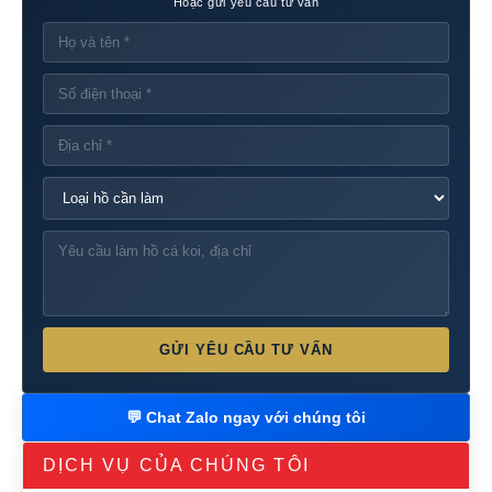
Hoặc gửi yêu cầu tư vấn
GỬI YÊU CẦU TƯ VẤN
💬 Chat Zalo ngay với chúng tôi
DỊCH VỤ CỦA CHÚNG TÔI