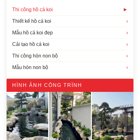
Thi công hồ cá koi
►
Thiết kế hồ cá koi
›
Mẫu hồ cá koi đẹp
›
Cải tạo hồ cá koi
›
Thi công hòn non bộ
›
Mẫu hòn non bộ
›
HÌNH ẢNH CÔNG TRÌNH