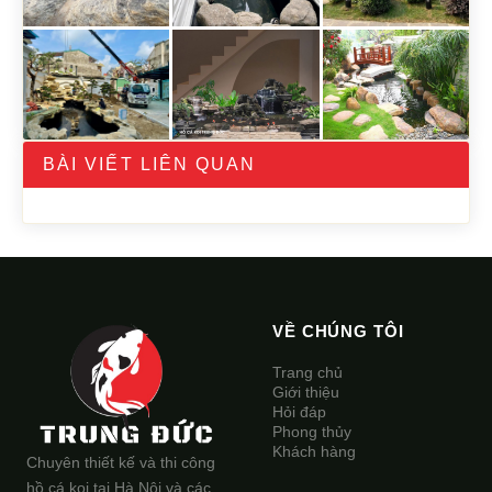
BÀI VIẾT LIÊN QUAN
VỀ CHÚNG TÔI
Trang chủ
Giới thiệu
Hỏi đáp
Phong thủy
Khách hàng
Chuyên thiết kế và thi công
hồ cá koi tại Hà Nội và các