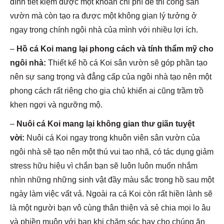
đình tiết kiệm được một khoản chi phí để thi công sân
vườn mà còn tạo ra được một không gian lý tưởng ở
ngay trong chính ngôi nhà của mình với nhiều lợi ích.
–
Hồ cá Koi mang lại phong cách và tính thẩm mỹ cho
ngôi nhà:
Thiết kế hồ cá Koi sân vườn sẽ góp phần tạo
nên sự sang trọng và đẳng cấp của ngôi nhà tạo nên một
phong cách rất riêng cho gia chủ khiến ai cũng trầm trồ
khen ngợi và ngưỡng mộ.
–
Nuôi cá Koi mang lại không gian thư giãn tuyệt
vời:
Nuôi cá Koi ngay trong khuôn viên sân vườn của
ngôi nhà sẽ tạo nên một thú vui tao nhã, có tác dụng giảm
stress hữu hiệu vì chắn bạn sẽ luôn luôn muốn nhắm
nhìn những những sinh vật đầy màu sắc trong hồ sau một
ngày làm việc vất vả. Ngoài ra cá Koi còn rất hiền lành sẽ
là một người bạn vô cùng thân thiện và sẻ chia mọi lo âu
và phiền muộn với bạn khi chăm sóc hay cho chúng ăn