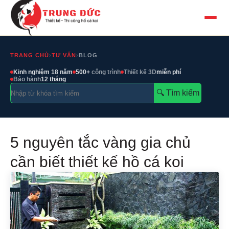
TRANG CHỦ
›
TƯ VẤN
›
BLOG
Kinh nghiệm 18 năm
500+
công trình
Thiết kế 3D
miễn phí
Bảo hành
12 tháng
🔍︎ Tìm kiếm
5 nguyên tắc vàng gia chủ
cần biết thiết kế hồ cá koi