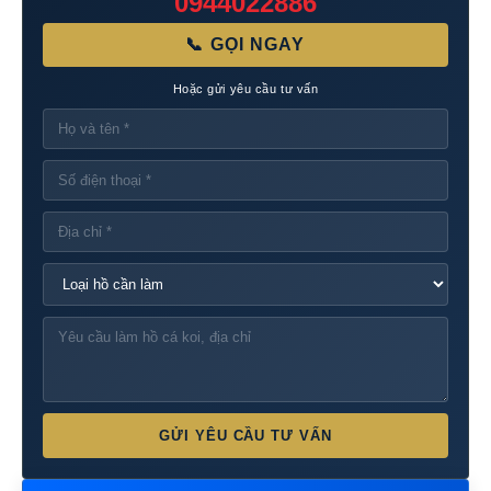
0944022886
📞 GỌI NGAY
Hoặc gửi yêu cầu tư vấn
GỬI YÊU CẦU TƯ VẤN