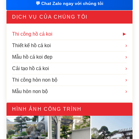
💬 Chat Zalo ngay với chúng tôi
DỊCH VỤ CỦA CHÚNG TÔI
Thi công hồ cá koi
►
Thiết kế hồ cá koi
›
Mẫu hồ cá koi đẹp
›
Cải tạo hồ cá koi
›
Thi công hòn non bộ
›
Mẫu hòn non bộ
›
HÌNH ẢNH CÔNG TRÌNH