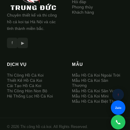
Hỏi đáp
Phong thủy
Khách hàng
Chuyên thiết kế và thi công
hồ cá koi tại Hà Nội và các
tỉnh thành miền bắc.
f
▶
DỊCH VỤ
MẪU
Thi Công Hồ Cá Koi
Mẫu Hồ Cá Koi Ngoài Trời
Thiết Kế Hồ Cá Koi
Mẫu Hồ Cá Koi Sân
Thượng
Cải Tạo Hồ Cá Koi
Thi Công Hòn Non Bộ
Mẫu Hồ Cá Koi Sân Vườn
↑
Hệ Thống Lọc Hồ Cá Koi
Mẫu Hồ Cá Koi Mini
Mẫu Hồ Cá Koi Biệt Thự
Zalo
📞
© 2026 Thi công hồ cá koi. All Rights Reserved.