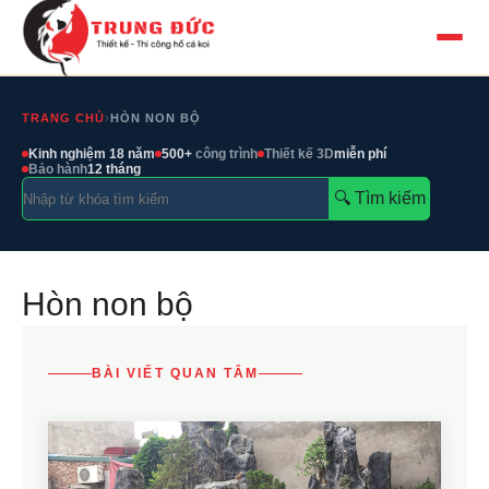
TRANG CHỦ
›
HÒN NON BỘ
Kinh nghiệm 18 năm
500+
công trình
Thiết kế 3D
miễn phí
Bảo hành
12 tháng
🔍︎ Tìm kiếm
Hòn non bộ
BÀI VIẾT QUAN TÂM