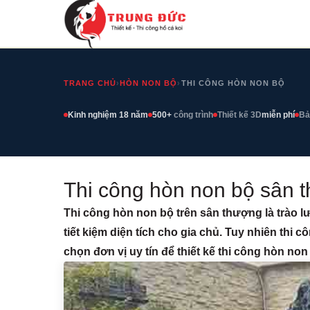
TRANG CHỦ
›
HÒN NON BỘ
›
THI CÔNG HÒN NON BỘ
Kinh nghiệm 18 năm
500+
công trình
Thiết kế 3D
miễn phí
Bả
Thi công hòn non bộ sân 
Thi công hòn non bộ trên sân thượng là trào lư
tiết kiệm diện tích cho gia chủ. Tuy nhiên thi
chọn đơn vị uy tín để thiết kế thi công hòn no