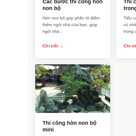
Các bước thi công hòn
Thi 
non bộ
tron
Hòn non bộ góp phần tô điểm
Tiểu c
thêm ngôi nhà của bạn, giúp
có nh
ngôi nhà...
trong v
Chi tiết →
Chi t
Thi công hòn non bộ
mini