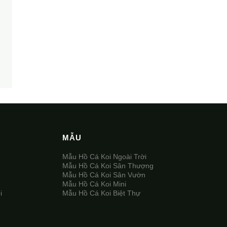
MẪU
Mẫu Hồ Cá Koi Ngoài Trời
Mẫu Hồ Cá Koi Sân Thượng
Mẫu Hồ Cá Koi Sân Vườn
Mẫu Hồ Cá Koi Mini
i
Mẫu Hồ Cá Koi Biệt Thự