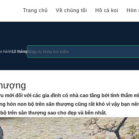
Trang chủ
Về chúng tôi
Hồ cá koi
Hòn 
o hành
12 tháng
thượng
u mới đối với các gia đình có nhà cao tầng bởi tính thẩm m
 công hòn non bộ trên sân thượng cũng rất khó vì vậy bạn nê
n bộ trên sân thượng sao cho đẹp và bền nhất.