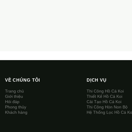
VỀ CHÚNG TÔI
DỊCH VỤ
Trang chủ
Thi Công Hồ Cá Koi
Giới thiệu
Thiết Kế Hồ Cá Koi
Hỏi đáp
Cải Tạo Hồ Cá Koi
Phong thủy
Thi Công Hòn Non Bộ
Khách hàng
Hệ Thống Lọc Hồ Cá Ko