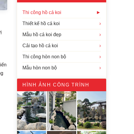
Thi công hồ cá koi
►
Thiết kế hồ cá koi
›
ị
Mẫu hồ cá koi đẹp
›
Cải tạo hồ cá koi
›
Thi công hòn non bộ
›
kiến
Mẫu hòn non bộ
›
ng
HÌNH ẢNH CÔNG TRÌNH