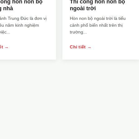
công hòn non bộ
Thi công hòn non bộ
g nhà
ngoài trời
ảnh Trung Đức là đơn vị
Hòn non bộ ngoài trời là tiểu
iều năm kinh nghiệm
cảnh phổ biến nhất trên thị
iệc...
trường...
iết →
Chi tiết →