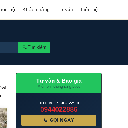
non bộ
Khách hàng
Tư vấn
Liên hệ
🔍︎ Tìm kiếm
Tư vấn & Báo giá
Miễn phí không rằng buộc
ĩ và
n
HOTLINE 7:30 – 22:00
0944022886
📞 GỌI NGAY