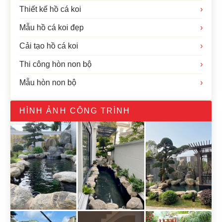
Thiết kế hồ cá koi
›
Mẫu hồ cá koi đẹp
›
Cải tạo hồ cá koi
›
Thi công hòn non bộ
›
Mẫu hòn non bộ
›
HÌNH ẢNH CÔNG TRÌNH