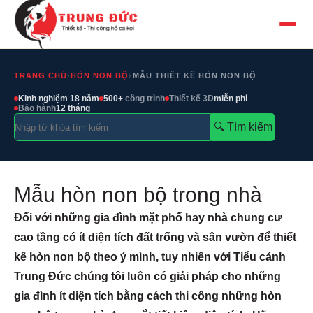
TRANG CHỦ
›
HÒN NON BỘ
›
MẪU THIẾT KẾ HÒN NON BỘ
Kinh nghiệm 18 năm
500+
công trình
Thiết kế 3D
miễn phí
Bảo hành
12 tháng
🔍︎ Tìm kiếm
Mẫu hòn non bộ trong nhà
Đối với những gia đình mặt phố hay nhà chung cư
cao tầng có ít diện tích đất trống và sân vườn để thiết
kế hòn non bộ theo ý mình, tuy nhiên với Tiểu cảnh
Trung Đức chúng tôi luôn có giải pháp cho những
gia đình ít diện tích bằng cách thi công những hòn