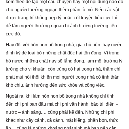
kèm theo để tạo một câu chuyện hay một nội dung nào đó
cho người thưởng ngoạn thêm phần tò mò. Nếu các vật
được trang trí không hợp lý hoặc cốt truyện tiêu cực thì
dễ làm người thưởng ngoạn bị ảnh hưởng trường tiêu
cực đó.
Hay đối với hòn non bộ trong nhà, gia chủ nên thay nước
định kỳ để loại bỏ những chất độc hại tồn đọng. Vì trong
hồ nước những chất này sẽ lắng đọng, làm môi trường lý
tưởng cho vi khuẩn, côn trùng có hại trong nhà, thậm chí
phát mùi hôi thối khiến mọi người trong nhà có tinh thần
khó chịu, ảnh hưởng đến sức khỏe và công việc.
Ngoài ra, khi làm hòn non bộ trong nhà không chỉ tính
đến chi phí ban đầu mà chi phí vận hành, bảo trì, điện –
nước – ánh sáng,… cũng phải kể đến. Những chi phí
khác như cây cảnh, cá cảnh, mặt kiếng, phân bón, thức
ăn… cũng là những khoảng phát sinh mà bạn nên cân