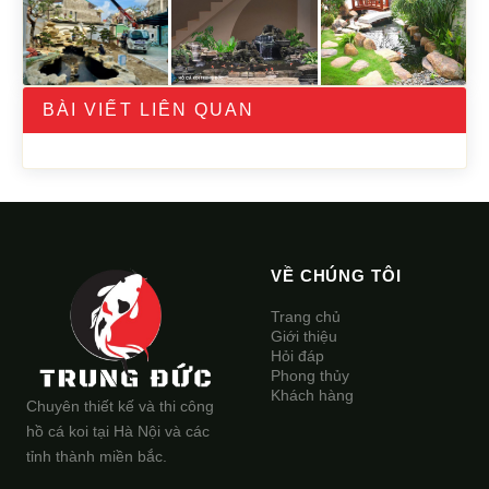
BÀI VIẾT LIÊN QUAN
VỀ CHÚNG TÔI
Trang chủ
Giới thiệu
Hỏi đáp
Phong thủy
Khách hàng
Chuyên thiết kế và thi công
hồ cá koi tại Hà Nội và các
tỉnh thành miền bắc.