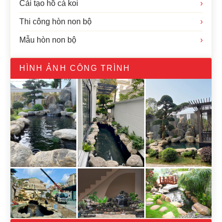
Cải tạo hồ cá koi
›
Thi công hòn non bộ
›
Mẫu hòn non bộ
›
HÌNH ẢNH CÔNG TRÌNH