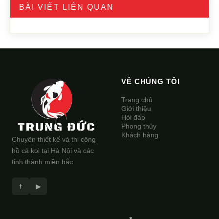
BÀI VIẾT LIÊN QUAN
VỀ CHÚNG TÔI
Trang chủ
Giới thiệu
Hỏi đáp
Phong thủy
Khách hàng
Chuyên thiết kế và thi công
hồ cá koi tại Hà Nội và các
tỉnh thành miền bắc.
f
▶