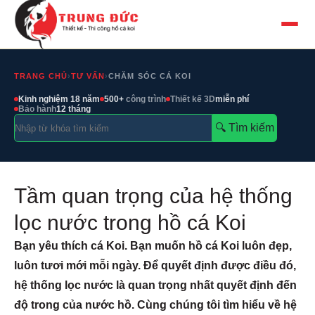
TRANG CHỦ
›
TƯ VẤN
›
CHĂM SÓC CÁ KOI
Kinh nghiệm 18 năm
500+
công trình
Thiết kế 3D
miễn phí
Bảo hành
12 tháng
🔍︎ Tìm kiếm
Tầm quan trọng của hệ thống
lọc nước trong hồ cá Koi
Bạn yêu thích cá Koi. Bạn muốn hồ cá Koi luôn đẹp,
luôn tươi mới mỗi ngày. Để quyết định được điều đó,
hệ thống lọc nước là quan trọng nhất quyết định đến
độ trong của nước hồ. Cùng chúng tôi tìm hiểu về hệ