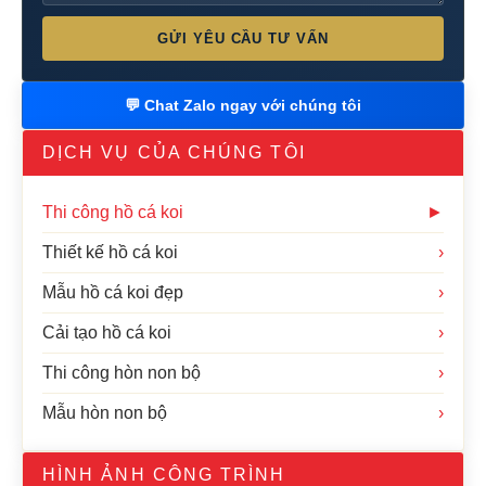
GỬI YÊU CẦU TƯ VẤN
💬 Chat Zalo ngay với chúng tôi
DỊCH VỤ CỦA CHÚNG TÔI
Thi công hồ cá koi
►
Thiết kế hồ cá koi
›
Mẫu hồ cá koi đẹp
›
Cải tạo hồ cá koi
›
Thi công hòn non bộ
›
Mẫu hòn non bộ
›
HÌNH ẢNH CÔNG TRÌNH