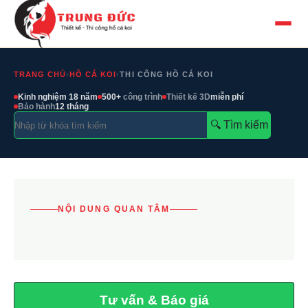
TRANG CHỦ
›
HỒ CÁ KOI
›
THI CÔNG HỒ CÁ KOI
Kinh nghiệm 18 năm
500+
công trình
Thiết kế 3D
miễn phí
Bảo hành
12 tháng
🔍︎ Tìm kiếm
NỘI DUNG QUAN TÂM
Tư vấn & Báo giá