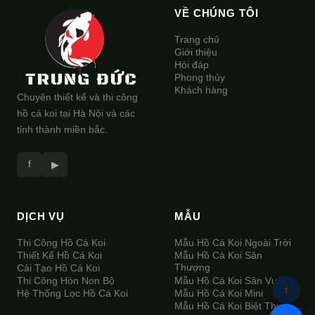
VỀ CHÚNG TÔI
Trang chủ
Giới thiệu
Hỏi đáp
Phong thủy
Khách hàng
Chuyên thiết kế và thi công
hồ cá koi tại Hà Nội và các
tỉnh thành miền bắc.
f
▶
DỊCH VỤ
MẪU
Thi Công Hồ Cá Koi
Mẫu Hồ Cá Koi Ngoài Trời
Thiết Kế Hồ Cá Koi
Mẫu Hồ Cá Koi Sân
Thượng
Cải Tạo Hồ Cá Koi
Thi Công Hòn Non Bộ
Mẫu Hồ Cá Koi Sân Vườn
↑
Hệ Thống Lọc Hồ Cá Koi
Mẫu Hồ Cá Koi Mini
Mẫu Hồ Cá Koi Biệt Thự