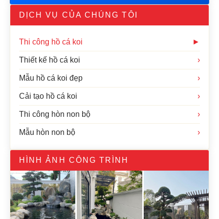
DỊCH VỤ CỦA CHÚNG TÔI
Thi công hồ cá koi
►
Thiết kế hồ cá koi
›
Mẫu hồ cá koi đẹp
›
Cải tạo hồ cá koi
›
Thi công hòn non bộ
›
Mẫu hòn non bộ
›
HÌNH ẢNH CÔNG TRÌNH