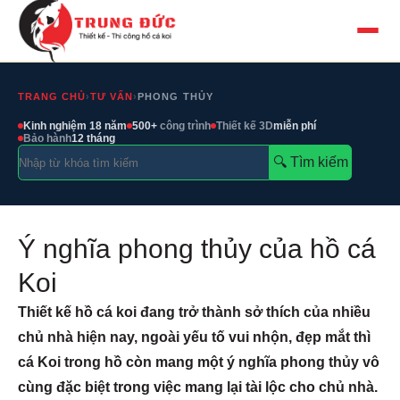
TRANG CHỦ
›
TƯ VẤN
›
PHONG THỦY
Kinh nghiệm 18 năm
500+
công trình
Thiết kế 3D
miễn phí
Bảo hành
12 tháng
🔍︎ Tìm kiếm
Ý nghĩa phong thủy của hồ cá
Koi
Thiết kế hồ cá koi đang trở thành sở thích của nhiều
chủ nhà hiện nay, ngoài yếu tố vui nhộn, đẹp mắt thì
cá Koi trong hồ còn mang một ý nghĩa phong thủy vô
cùng đặc biệt trong việc mang lại tài lộc cho chủ nhà.