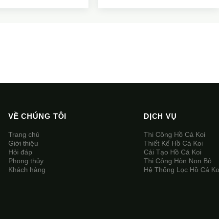
VỀ CHÚNG TÔI
DỊCH VỤ
Trang chủ
Thi Công Hồ Cá Koi
Giới thiệu
Thiết Kế Hồ Cá Koi
Hỏi đáp
Cải Tạo Hồ Cá Koi
Phong thủy
Thi Công Hòn Non Bộ
Khách hàng
Hệ Thống Lọc Hồ Cá Ko