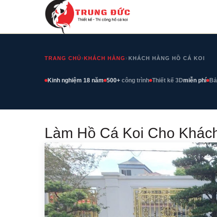
TRANG CHỦ
›
KHÁCH HÀNG
›
KHÁCH HÀNG HỒ CÁ KOI
Kinh nghiệm 18 năm
500+
công trình
Thiết kế 3D
miễn phí
Bả
Làm Hồ Cá Koi Cho Khách