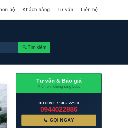
non bộ
Khách hàng
Tư vấn
Liên hệ
🔍︎ Tìm kiếm
Tư vấn & Báo giá
Miễn phí không rằng buộc
HOTLINE 7:30 – 22:00
0944022886
📞 GỌI NGAY