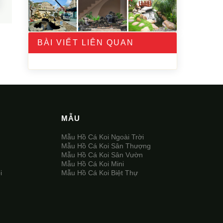
BÀI VIẾT LIÊN QUAN
MẪU
Mẫu Hồ Cá Koi Ngoài Trời
Mẫu Hồ Cá Koi Sân Thượng
Mẫu Hồ Cá Koi Sân Vườn
Mẫu Hồ Cá Koi Mini
i
Mẫu Hồ Cá Koi Biệt Thự