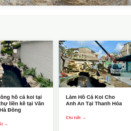
công hồ cá koi tại
Làm Hồ Cá Koi Cho
thự liền kề tại Văn
Anh An Tại Thanh Hóa
Hà Đông
Chi tiết →
iết →