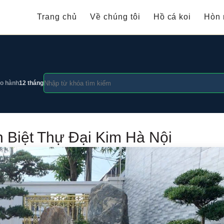
Trang chủ
Về chúng tôi
Hồ cá koi
Hòn 
o hành
12 tháng
 Biệt Thự Đại Kim Hà Nội