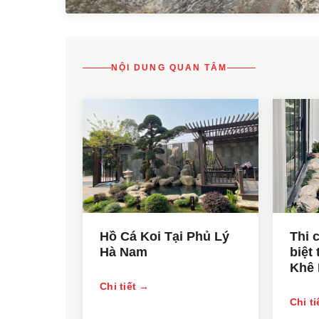
NỘI DUNG QUAN TÂM
Hồ Cá Koi Tại Phủ Lý
Thi 
Hà Nam
biệt 
Khê 
Chi tiết →
Chi t