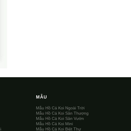
MẪU
Mẫu Hồ Cá Koi Ngoài Trời
Mẫu Hồ Cá Koi Sân Thượng
Mẫu Hồ Cá Koi Sân Vườn
Mẫu Hồ Cá Koi Mini
i
Mẫu Hồ Cá Koi Biệt Thự