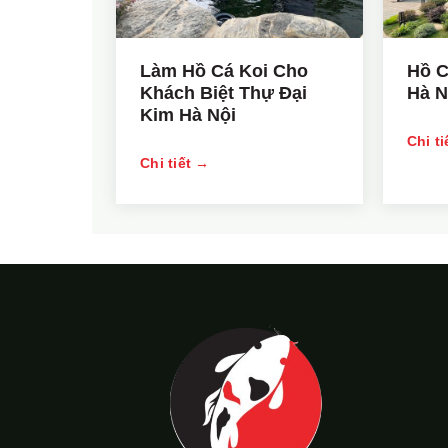
Làm Hồ Cá Koi Cho
Hồ C
Khách Biệt Thự Đại
Hà 
Kim Hà Nội
Chi t
Chi tiết →