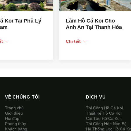
á Koi Tại Phủ Lý
Làm Hồ Cá Koi Cho
Nam
Anh An Tại Thanh Hóa
iết →
Chi tiết →
VỀ CHÚNG TÔI
DỊCH VỤ
Trang chủ
Thi Công Hồ Cá Koi
Giới thiệu
Thiết Kế Hồ Cá Koi
Hỏi đáp
Cải Tạo Hồ Cá Koi
Phong thủy
Thi Công Hòn Non Bộ
Khách hàng
Hệ Thống Lọc Hồ Cá Ko