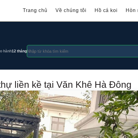
Trang chủ
Về chúng tôi
Hồ cá koi
Hòn 
o hành
12 tháng
t thự liền kề tại Văn Khê Hà Đông