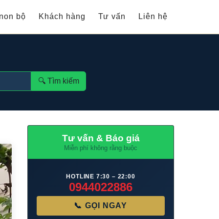
non bộ
Khách hàng
Tư vấn
Liên hệ
🔍︎ Tìm kiếm
Tư vấn & Báo giá
Miễn phí không rằng buộc
HOTLINE 7:30 – 22:00
0944022886
📞 GỌI NGAY