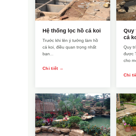
Hệ thống lọc hồ cá koi
Quy 
cá k
Trước khi lên ý tưởng làm hồ
cá koi, điều quan trọng nhất
Quy tr
bạn...
được 
cho mọ
Chi tiết →
Chi t