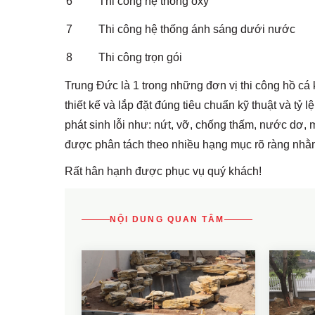
6
Thi công hệ thống oxy
7
Thi công hệ thống ánh sáng dưới nước
8
Thi công trọn gói
Trung Đức là 1 trong những đơn vị
thi công hồ cá 
thiết kế và lắp đặt đúng tiêu chuẩn kỹ thuật và tỷ
phát sinh lỗi như: nứt, vỡ, chống thấm, nước dơ, mù
được phân tách theo nhiều hạng mục rõ ràng nhằ
Rất hân hạnh được phục vụ quý khách!
NỘI DUNG QUAN TÂM