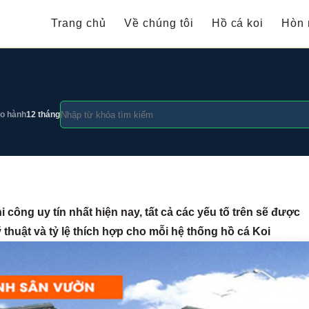
Trang chủ
Về chúng tôi
Hồ cá koi
Hòn 
o hành
12 tháng
 công uy tín nhất hiện nay, tất cả các yếu tố trên sẽ được
ỹ thuật và tỷ lệ thích hợp cho mỗi hệ thống hồ cá Koi