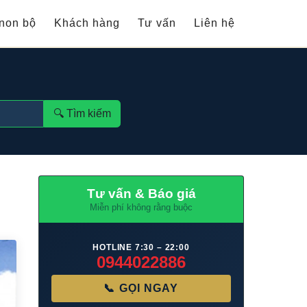
non bộ
Khách hàng
Tư vấn
Liên hệ
🔍︎ Tìm kiếm
Tư vấn & Báo giá
Miễn phí không rằng buộc
HOTLINE 7:30 – 22:00
0944022886
📞 GỌI NGAY