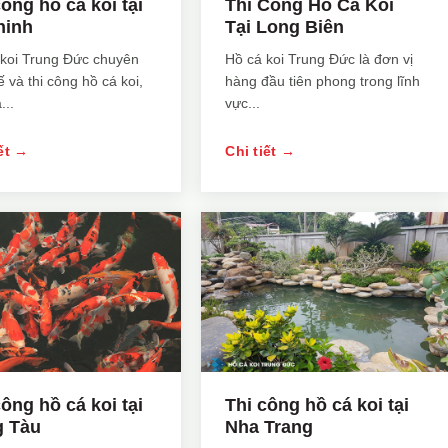
công hồ cá koi tại
Thi Công Hồ Cá Koi
ninh
Tại Long Biên
 koi Trung Đức chuyên
Hồ cá koi Trung Đức là đơn vị
kế và thi công hồ cá koi,
hàng đầu tiên phong trong lĩnh
...
vực...
iết →
Chi tiết →
công hồ cá koi tại
Thi công hồ cá koi tại
 Tàu
Nha Trang