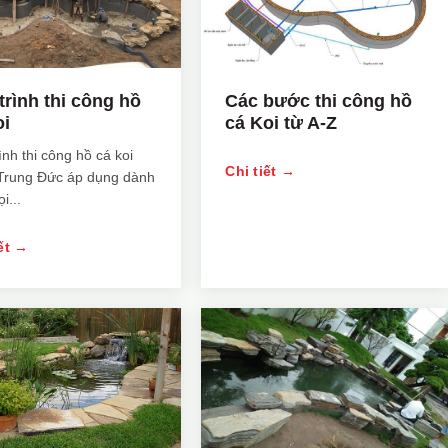
trình thi công hồ
Các bước thi công hồ
oi
cá Koi từ A-Z
ình thi công hồ cá koi
Chi tiết →
Trung Đức áp dụng dành
i...
iết →