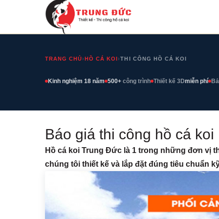
TRANG CHỦ
›
HỒ CÁ KOI
›
THI CÔNG HỒ CÁ KOI
Kinh nghiệm 18 năm
500+
công trình
Thiết kế 3D
miễn phí
Bả
Báo giá thi công hồ cá koi
Hồ cá koi Trung Đức là 1 trong những đơn vị thi
chúng tôi thiết kế và lắp đặt đúng tiêu chuẩn k