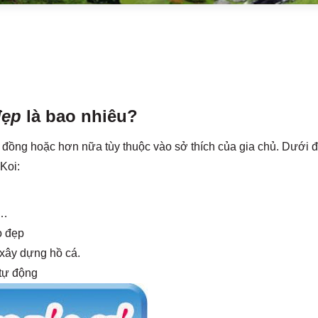
 đẹp
là bao nhiêu?
ệu đồng hoặc hơn nữa tùy thuộc vào sở thích của gia chủ. Dưới 
 Koi:
g…
o đẹp
ợ xây dựng hồ cá.
 tự động