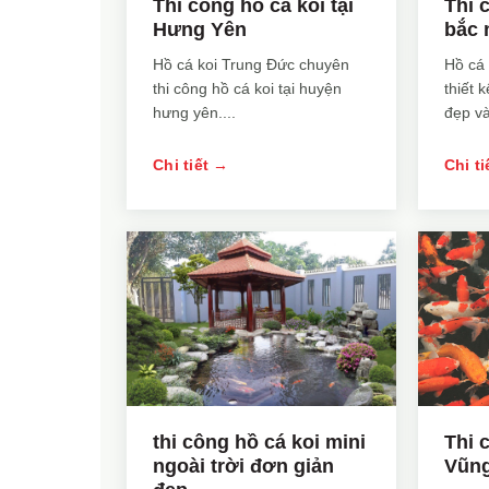
Thi công hồ cá koi tại
Thi 
Hưng Yên
bắc 
Hồ cá koi Trung Đức chuyên
Hồ cá
thi công hồ cá koi tại huyện
thiết 
hưng yên....
đẹp và
Chi tiết →
Chi t
thi công hồ cá koi mini
Thi 
ngoài trời đơn giản
Vũng