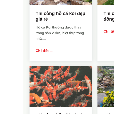
Thi công hồ cá koi đẹp
Thi 
giá rẻ
đông
Hồ cá Koi thường được thấy
Chi t
trong sân vườn, biệt thự,trong
nhà,...
Chi tiết →