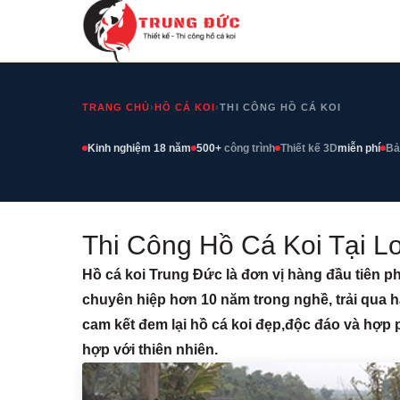
TRANG CHỦ
›
HỒ CÁ KOI
›
THI CÔNG HỒ CÁ KOI
Kinh nghiệm 18 năm
500+
công trình
Thiết kế 3D
miễn phí
Bả
Thi Công Hồ Cá Koi Tại L
Hồ cá koi Trung Đức là đơn vị hàng đầu tiên pho
chuyên hiệp hơn 10 năm trong nghề, trải qua 
cam kết đem lại hồ cá koi đẹp,độc đáo và hợp 
hợp với thiên nhiên.