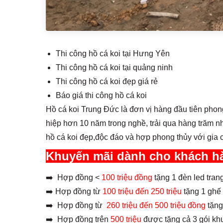
Thi công hồ cá koi tại Hưng Yên
Thi công hồ cá koi tại quảng ninh
Thi công hồ cá koi đẹp giá rẻ
Báo giá thi công hồ cá koi
Hồ cá koi Trung Đức là đơn vị hàng đầu tiên phong 
hiệp hơn 10 năm trong nghề, trải qua hàng trăm n
hồ cá koi đẹp,độc đáo và hợp phong thủy với gia 
Khuyến mãi dành cho khách hàn
➡️ Hợp đồng <
100 triệu đồng
tặng 1 đèn led trang t
➡️ Hợp đồng từ
100 triệu đến 250 triệu
tặng 1 ghế 
➡️ Hợp đồng từ
260 triệu đến 500 triệu đồng
tặng 
➡️ Hợp đồng trên
500 triệu
được tặng cả 3 gói khu