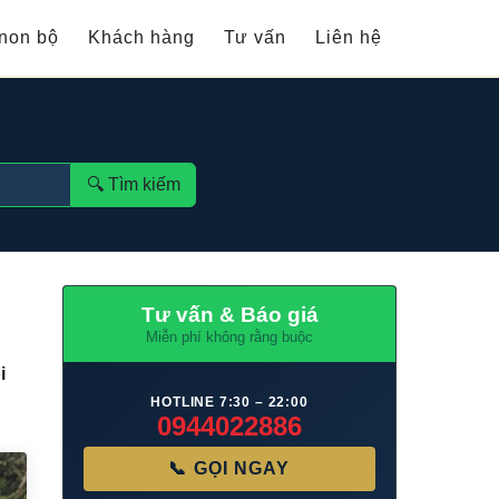
non bộ
Khách hàng
Tư vấn
Liên hệ
🔍︎ Tìm kiếm
Tư vấn & Báo giá
Miễn phí không rằng buộc
i
HOTLINE 7:30 – 22:00
0944022886
📞 GỌI NGAY