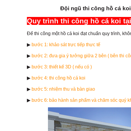
Đội ngũ thi công hồ cá koi
Quy trình thi công hồ cá koi t
Để thi công một hồ cá koi đạt chuẩn quy trình, 
▶
bước 1: khảo sát trực tiếp thực tế
▶
bước 2: đưa gia ý tưởng giữa 2 bên ( bên thi c
▶
bước 3: thiết kế 3D ( nếu có )
▶
bước 4: thi công hồ cá koi
▶
bước 5: nhiệm thu và bàn giao
▶
bước 6: bảo hành sản phẩm và chăm sóc quý kh